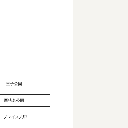
王子公園
西猪名公園
+プレイス六甲