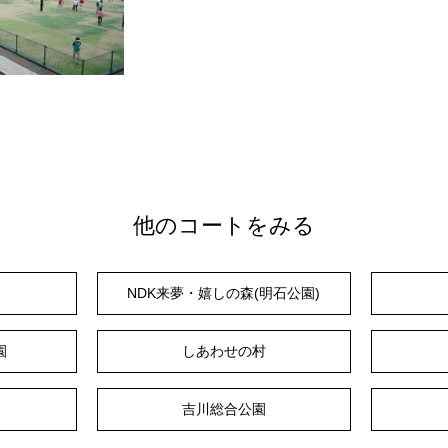
他のコートをみる
NDK来夢・嬉しの森(明石公園)
園
しあわせの村
吉川総合公園