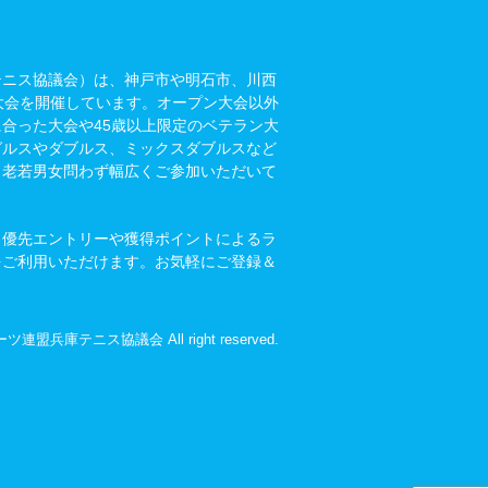
テニス協議会）は、神戸市や明石市、川西
大会を開催しています。オープン大会以外
に合った大会や45歳以上限定のベテラン大
グルスやダブルス、ミックスダブルスなど
。老若男女問わず幅広くご参加いただいて
？優先エントリーや獲得ポイントによるラ
をご利用いただけます。お気軽にご登録＆
ーツ連盟兵庫テニス協議会 All right reserved.