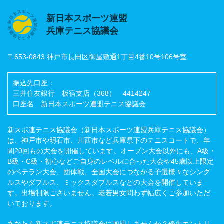
新日本スポーツ連盟
兵庫テニス協議会
〒653-0843 神戸市長田区御屋敷通1丁目4番10号106号室
振込先口座：
三井住友銀行 板宿支店（368） 4414247
口座名 新日本スポーツ連盟テニス協議会
新スポ連テニス協議会（新日本スポーツ連盟兵庫テニス協議会）
は、神戸市や明石市、川西市など兵庫県下のテニスコートで、年
間20回もの大会を開催しています。オープン大会以外にも、A級・
B級・C級・初心などご自身のレベルに合った大会や45歳以上限定
のベテラン大会、団体戦、全国大会につながる予選様々なシング
ルスやダブルス、ミックスダブルスなどの大会を開催していま
す。出場制限ございません。老若男女問わず幅広くご参加いただ
いております。