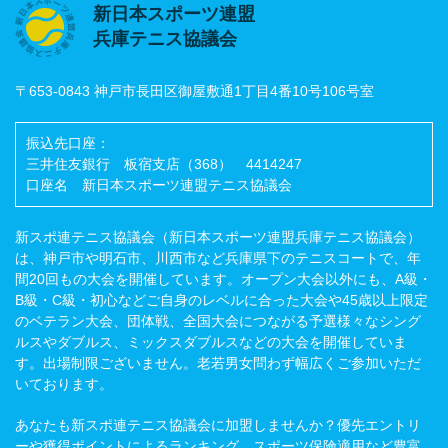
新日本スポーツ連盟
兵庫テニス協議会
〒653-0843 神戸市長田区御屋敷通1丁目4番10号106号室
振込先口座：
三井住友銀行 板宿支店（368） 4414247
口座名 新日本スポーツ連盟テニス協議会
新スポ連テニス協議会（新日本スポーツ連盟兵庫テニス協議会）
は、神戸市や明石市、川西市など兵庫県下のテニスコートで、年
間20回もの大会を開催しています。オープン大会以外にも、A級・
B級・C級・初心などご自身のレベルに合った大会や45歳以上限定
のベテラン大会、団体戦、全国大会につながる予選様々なシング
ルスやダブルス、ミックスダブルスなどの大会を開催していま
す。出場制限ございません。老若男女問わず幅広くご参加いただ
いております。
あなたも新スポ連テニス協議会に加盟しませんか？優先エントリ
ーや獲得ポイントによるランキング、スポーツ保険適用など豊富