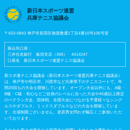
新日本スポーツ連盟
兵庫テニス協議会
〒653-0843 神戸市長田区御屋敷通1丁目4番10号106号室
振込先口座：
三井住友銀行 板宿支店（368） 4414247
口座名 新日本スポーツ連盟テニス協議会
新スポ連テニス協議会（新日本スポーツ連盟兵庫テニス協議会）
は、神戸市や明石市、川西市など兵庫県下のテニスコートで、年
間20回もの大会を開催しています。オープン大会以外にも、A級・
B級・C級・初心などご自身のレベルに合った大会や45歳以上限定
のベテラン大会、団体戦、全国大会につながる予選様々なシング
ルスやダブルス、ミックスダブルスなどの大会を開催していま
す。出場制限ございません。老若男女問わず幅広くご参加いただ
いております。