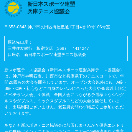
新日本スポーツ連盟
兵庫テニス協議会
〒653-0843 神戸市長田区御屋敷通1丁目4番10号106号室
振込先口座：
三井住友銀行 板宿支店（368） 4414247
口座名 新日本スポーツ連盟テニス協議会
新スポ連テニス協議会（新日本スポーツ連盟兵庫テニス協議会）
は、神戸市や明石市、川西市など兵庫県下のテニスコートで、年
間20回もの大会を開催しています。オープン大会以外にも、A級・
B級・C級・初心などご自身のレベルに合った大会や45歳以上限定
のベテラン大会、団体戦、全国大会につながる予選様々なシング
ルスやダブルス、ミックスダブルスなどの大会を開催していま
す。出場制限ございません。老若男女問わず幅広くご参加いただ
いております。
あなたも新スポ連テニス協議会に加盟しませんか？優先エントリ
ーや獲得ポイントによるランキング、スポーツ保険適用など豊富