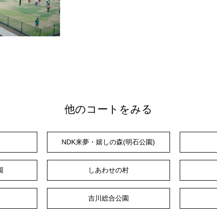
他のコートをみる
NDK来夢・嬉しの森(明石公園)
園
しあわせの村
吉川総合公園