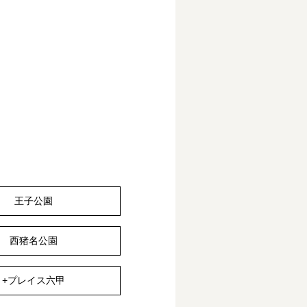
王子公園
西猪名公園
+プレイス六甲