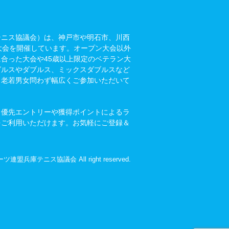
テニス協議会）は、神戸市や明石市、川西
大会を開催しています。オープン大会以外
に合った大会や45歳以上限定のベテラン大
グルスやダブルス、ミックスダブルスなど
。老若男女問わず幅広くご参加いただいて
？優先エントリーや獲得ポイントによるラ
をご利用いただけます。お気軽にご登録＆
ーツ連盟兵庫テニス協議会 All right reserved.