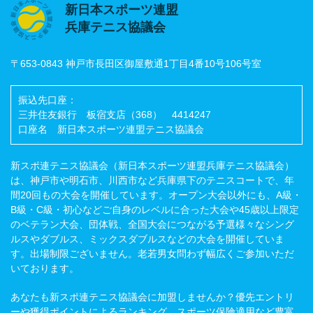
新日本スポーツ連盟
兵庫テニス協議会
〒653-0843 神戸市長田区御屋敷通1丁目4番10号106号室
振込先口座：
三井住友銀行 板宿支店（368） 4414247
口座名 新日本スポーツ連盟テニス協議会
新スポ連テニス協議会（新日本スポーツ連盟兵庫テニス協議会）
は、神戸市や明石市、川西市など兵庫県下のテニスコートで、年
間20回もの大会を開催しています。オープン大会以外にも、A級・
B級・C級・初心などご自身のレベルに合った大会や45歳以上限定
のベテラン大会、団体戦、全国大会につながる予選様々なシング
ルスやダブルス、ミックスダブルスなどの大会を開催していま
す。出場制限ございません。老若男女問わず幅広くご参加いただ
いております。
あなたも新スポ連テニス協議会に加盟しませんか？優先エントリ
ーや獲得ポイントによるランキング、スポーツ保険適用など豊富