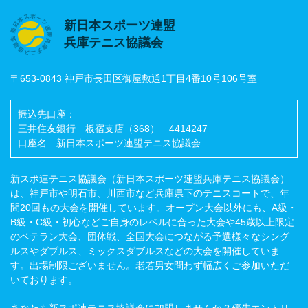
新日本スポーツ連盟
兵庫テニス協議会
〒653-0843 神戸市長田区御屋敷通1丁目4番10号106号室
振込先口座：
三井住友銀行 板宿支店（368） 4414247
口座名 新日本スポーツ連盟テニス協議会
新スポ連テニス協議会（新日本スポーツ連盟兵庫テニス協議会）
は、神戸市や明石市、川西市など兵庫県下のテニスコートで、年
間20回もの大会を開催しています。オープン大会以外にも、A級・
B級・C級・初心などご自身のレベルに合った大会や45歳以上限定
のベテラン大会、団体戦、全国大会につながる予選様々なシング
ルスやダブルス、ミックスダブルスなどの大会を開催していま
す。出場制限ございません。老若男女問わず幅広くご参加いただ
いております。