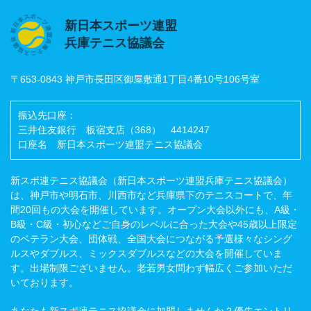
新日本スポーツ連盟
兵庫テニス協議会
〒653-0843 神戸市長田区御屋敷通1丁目4番10号106号室
振込先口座：
三井住友銀行 板宿支店（368） 4414247
口座名 新日本スポーツ連盟テニス協議会
新スポ連テニス協議会（新日本スポーツ連盟兵庫テニス協議会）
は、神戸市や明石市、川西市など兵庫県下のテニスコートで、年
間20回もの大会を開催しています。オープン大会以外にも、A級・
B級・C級・初心などご自身のレベルに合った大会や45歳以上限定
のベテラン大会、団体戦、全国大会につながる予選様々なシング
ルスやダブルス、ミックスダブルスなどの大会を開催していま
す。出場制限ございません。老若男女問わず幅広くご参加いただ
いております。