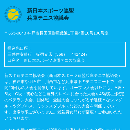
新日本スポーツ連盟
兵庫テニス協議会
〒653-0843 神戸市長田区御屋敷通1丁目4番10号106号室
振込先口座：
三井住友銀行 板宿支店（368） 4414247
口座名 新日本スポーツ連盟テニス協議会
新スポ連テニス協議会（新日本スポーツ連盟兵庫テニス協議会）
は、神戸市や明石市、川西市など兵庫県下のテニスコートで、年
間20回もの大会を開催しています。オープン大会以外にも、A級・
B級・C級・初心などご自身のレベルに合った大会や45歳以上限定
のベテラン大会、団体戦、全国大会につながる予選様々なシング
ルスやダブルス、ミックスダブルスなどの大会を開催していま
す。出場制限ございません。老若男女問わず幅広くご参加いただ
いております。