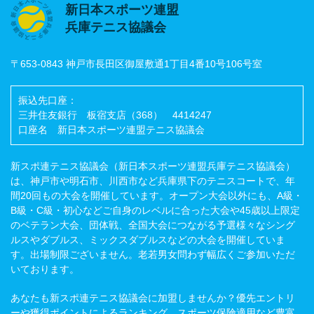
新日本スポーツ連盟
兵庫テニス協議会
〒653-0843 神戸市長田区御屋敷通1丁目4番10号106号室
振込先口座：
三井住友銀行 板宿支店（368） 4414247
口座名 新日本スポーツ連盟テニス協議会
新スポ連テニス協議会（新日本スポーツ連盟兵庫テニス協議会）
は、神戸市や明石市、川西市など兵庫県下のテニスコートで、年
間20回もの大会を開催しています。オープン大会以外にも、A級・
B級・C級・初心などご自身のレベルに合った大会や45歳以上限定
のベテラン大会、団体戦、全国大会につながる予選様々なシング
ルスやダブルス、ミックスダブルスなどの大会を開催していま
す。出場制限ございません。老若男女問わず幅広くご参加いただ
いております。
あなたも新スポ連テニス協議会に加盟しませんか？優先エントリ
ーや獲得ポイントによるランキング、スポーツ保険適用など豊富