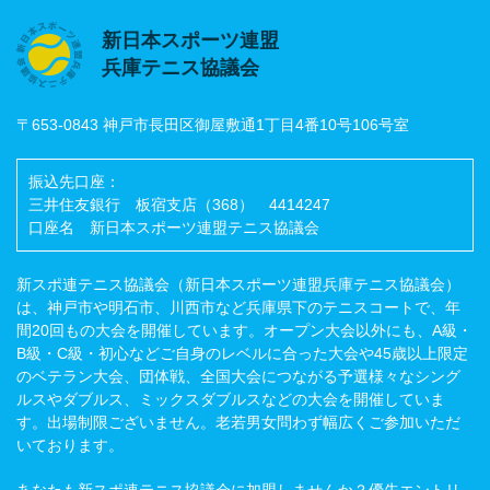
新日本スポーツ連盟
兵庫テニス協議会
〒653-0843 神戸市長田区御屋敷通1丁目4番10号106号室
振込先口座：
三井住友銀行 板宿支店（368） 4414247
口座名 新日本スポーツ連盟テニス協議会
新スポ連テニス協議会（新日本スポーツ連盟兵庫テニス協議会）
は、神戸市や明石市、川西市など兵庫県下のテニスコートで、年
間20回もの大会を開催しています。オープン大会以外にも、A級・
B級・C級・初心などご自身のレベルに合った大会や45歳以上限定
のベテラン大会、団体戦、全国大会につながる予選様々なシング
ルスやダブルス、ミックスダブルスなどの大会を開催していま
す。出場制限ございません。老若男女問わず幅広くご参加いただ
いております。