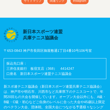
サイトマップ
関連リンク
Instagram
新日本スポーツ連盟
兵庫テニス協議会
〒653-0843 神戸市長田区御屋敷通1丁目4番10号106号室
振込先口座：
三井住友銀行 板宿支店（368） 4414247
口座名 新日本スポーツ連盟テニス協議会
新スポ連テニス協議会（新日本スポーツ連盟兵庫テニス協議会）
は、神戸市や明石市、川西市など兵庫県下のテニスコートで、年
間20回もの大会を開催しています。オープン大会以外にも、A級・
B級・C級・初心などご自身のレベルに合った大会や45歳以上限定
のベテラン大会、団体戦、全国大会につながる予選様々なシング