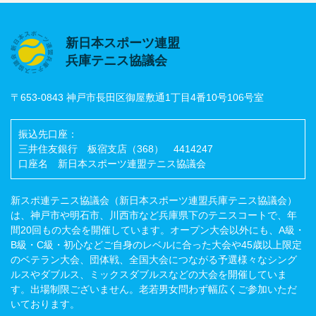
新日本スポーツ連盟
兵庫テニス協議会
〒653-0843 神戸市長田区御屋敷通1丁目4番10号106号室
振込先口座：
三井住友銀行 板宿支店（368） 4414247
口座名 新日本スポーツ連盟テニス協議会
新スポ連テニス協議会（新日本スポーツ連盟兵庫テニス協議会）
は、神戸市や明石市、川西市など兵庫県下のテニスコートで、年
間20回もの大会を開催しています。オープン大会以外にも、A級・
B級・C級・初心などご自身のレベルに合った大会や45歳以上限定
のベテラン大会、団体戦、全国大会につながる予選様々なシング
ルスやダブルス、ミックスダブルスなどの大会を開催していま
す。出場制限ございません。老若男女問わず幅広くご参加いただ
いております。